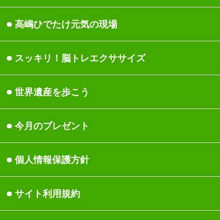
食事
ちょっと気になる不調ケ
アレシピ
女性の健康
身体
高嶋ひでたけ元気の現場
関節・筋肉・骨
睡眠/休養
スッキリ！脳トレエクサ
サイズ
頭
美容/ダイエット
世界遺産を歩こう
運動/ストレッチ
今月のプレゼント
医療現場の声
ストレス
個人情報保護方針
医師・専門家一覧
サイト利用規約