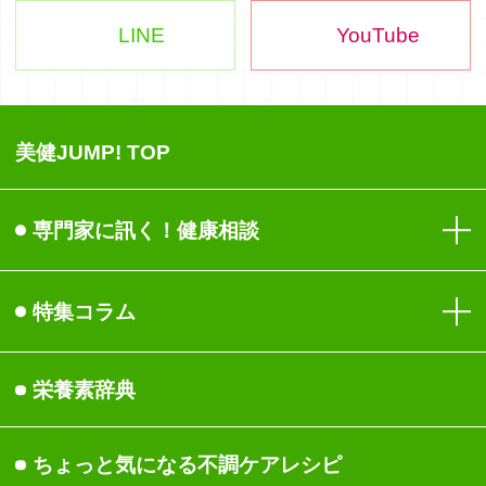
LINE
YouTube
美健JUMP! TOP
専門家に訊く！健康相談
目
特集コラム
免疫
健康
栄養素辞典
生活習慣