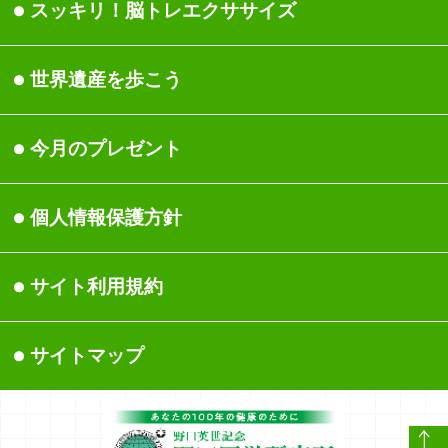
関節・筋肉・骨
睡眠/休養
スッキリ！脳トレエクサ
サイズ
頭
美容/ダイエット
世界遺産を歩こう
運動/ストレッチ
今月のプレゼント
医療現場の声
ストレス
個人情報保護方針
医師・専門家一覧
サイト利用規約
サイトマップ