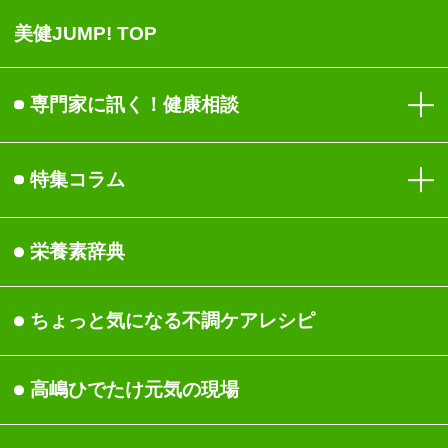
美健JUMP! TOP
専門家に訊く！健康相談
目
特集コラム
免疫
健康
栄養素辞典
生活習慣
食事
ちょっと気になる不調ケ
アレシピ
女性の健康
身体
高嶋ひでたけ元気の現場