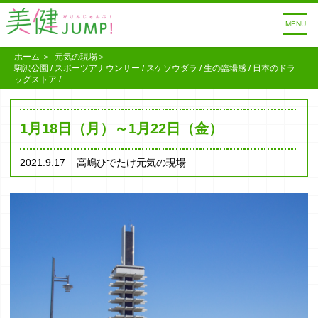
MENU
ホーム
元気の現場
駒沢公園 / スポーツアナウンサー / スケソウダラ / 生の臨場感 / 日本のドラ
ッグストア /
1月18日（月）～1月22日（金）
2021.9.17
高嶋ひでたけ元気の現場