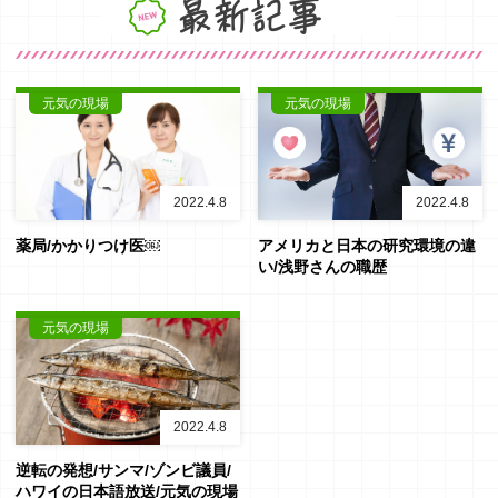
最新記事
元気の現場
元気の現場
2022.4.8
2022.4.8
薬局/かかりつけ医￼
アメリカと日本の研究環境の違
い/浅野さんの職歴
元気の現場
2022.4.8
逆転の発想/サンマ/ゾンビ議員/
ハワイの日本語放送/元気の現場