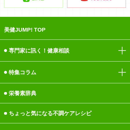
美健JUMP! TOP
専門家に訊く！健康相談
目
特集コラム
免疫
健康
栄養素辞典
生活習慣
食事
ちょっと気になる不調ケ
アレシピ