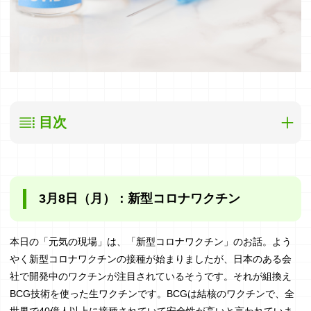
目次
3月8日(月)：新型コロナワクチン
3月8日（月）：新型コロナワクチン
3月9日(火)：新型コロナワクチンその2
3月10日(水)：お通じ
本日の「元気の現場」は、「新型コロナワクチン」のお話。よう
やく新型コロナワクチンの接種が始まりましたが、日本のある会
3月11日(木)：会社倒産
社で開発中のワクチンが注目されているそうです。それが組換え
BCG技術を使った生ワクチンです。BCGは結核のワクチンで、全
3月12日(金)：浅野さんの職歴その2