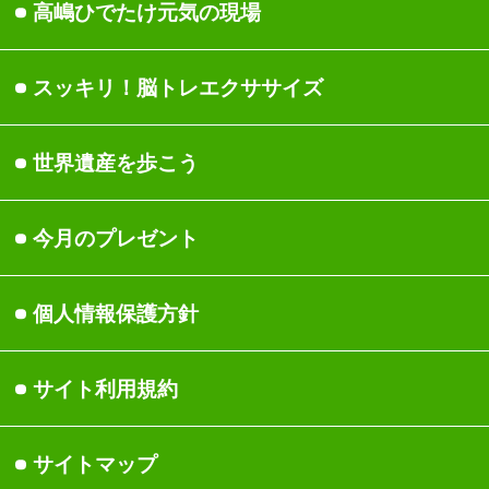
女性の健康
身体
高嶋ひでたけ元気の現場
関節・筋肉・骨
睡眠/休養
スッキリ！脳トレエクサ
サイズ
頭
美容/ダイエット
世界遺産を歩こう
運動/ストレッチ
今月のプレゼント
医療現場の声
ストレス
個人情報保護方針
医師・専門家一覧
サイト利用規約
サイトマップ