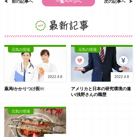
一覧ページへ
前の記事へ
次の記事へ
最新記事
元気の現場
元気の現場
2022.4.8
2022.4.8
薬局/かかりつけ医￼
アメリカと日本の研究環境の違
い/浅野さんの職歴
元気の現場