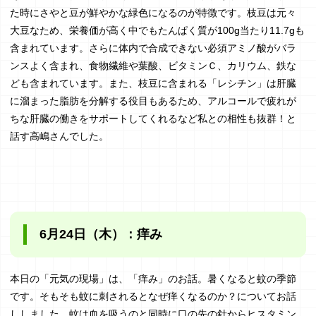
た時にさやと豆が鮮やかな緑色になるのが特徴です。枝豆は元々
大豆なため、栄養価が高く中でもたんぱく質が100g当たり11.7gも
含まれています。さらに体内で合成できない必須アミノ酸がバラ
ンスよく含まれ、食物繊維や葉酸、ビタミンＣ、カリウム、鉄な
ども含まれています。また、枝豆に含まれる「レシチン」は肝臓
に溜まった脂肪を分解する役目もあるため、アルコールで疲れが
ちな肝臓の働きをサポートしてくれるなど私との相性も抜群！と
話す高嶋さんでした。
6月24日（木）：痒み
本日の「元気の現場」は、「痒み」のお話。暑くなると蚊の季節
です。そもそも蚊に刺されるとなぜ痒くなるのか？についてお話
ししました。蚊は血を吸うのと同時に口の先の針からヒスタミン