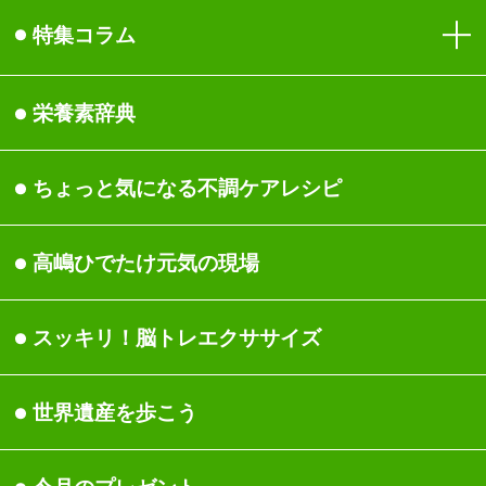
目
特集コラム
免疫
健康
栄養素辞典
生活習慣
食事
ちょっと気になる不調ケ
アレシピ
女性の健康
身体
高嶋ひでたけ元気の現場
関節・筋肉・骨
睡眠/休養
スッキリ！脳トレエクサ
サイズ
頭
美容/ダイエット
世界遺産を歩こう