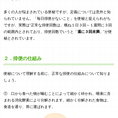
４．生活習慣改善による便秘の対処法・予防法1)
５．薬物療法
多くの人が悩まされている便秘ですが、定義については意外と知
られていません。「毎日排便がないこと」を便秘と捉えられがち
６．まとめ
ですが、実際は“正常な排便回数は、概ね１日３回～１週間に３回
の範囲内とされており、排便回数でいうと「
週に３回未満
」”が便
秘とされています。
２．排便の仕組み
便秘について理解する前に、正常な排便の仕組みについて知りま
しょう。
① 口から食べた物が噛むことによって細かく砕かれ、唾液に含
まれる消化酵素により分解されます。細かく分解された食物は、
食道を通り、胃に運ばれます。