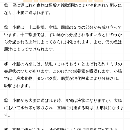
② 胃に運ばれた食物は胃酸と蠕動運動により消化されて粥状に
なり、小腸に運ばれます。
③ 小腸は、十二指腸、空腸、回腸の３つの部分から成り立って
います。十二指腸では、すい臓から分泌されるすい液と胆のうか
ら分泌される胆汁によってさらに消化されます。また、便の色は
胆汁によってつけられます。
④ 小腸の内壁には、絨毛（じゅうもう）とよばれる約１ミリの
突起状のひだがあります。このひだで栄養素を吸収します。小腸
では、炭水化物、タンパク質、脂質が消化酵素により分解され、
吸収されます。
⑤ 小腸から大腸に運ばれる時、食物は液状になりますが、大腸
において水分等が吸収され、直腸に到達する時は､固形状になりま
す。
⑥ 直腸に便がくると、その刺激により内肛門括約筋が緩みま