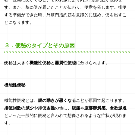
す。また、脳に便が届いたことが伝わり、便意を催します。排便
する準備ができた時、外肛門括約筋を意識的に緩め、便を出すこ
とになります。
３．便秘のタイプとその原因
便秘は大きく
機能性便秘
と
器質性便秘
に分けられます。
機能性便秘
機能性便秘とは、
腸の動きが悪くなること
が原因で起こります。
排便回数の減少
や
排便困難
の他に、
腹痛
や
腹部膨満感
、
食欲減退
といった一般的に便秘と言われて想像されるような症状が現れま
す。