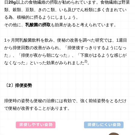
日
20g
以上の食物繊維の摂取が勧められています。食物繊維は野菜
類、穀類、豆類、きのこ類、いも及びでん粉類に多く含まれてい
る為、積極的に摂るようにしましょう。
その他に、
乳酸菌の摂取
も効果があると考えられています。
1ヶ月間乳酸菌飲料を飲み、便秘の改善を調べた研究では、1週目
から排便回数の改善がみられ、「排便後すっきりするようになっ
た」、「排便が夜から朝になった」、「下腹がはるような感じが
2)
なくなった」といった効果がみられました
。
〔2〕排便姿勢
排便時の姿勢も便秘の治療には有効で、強く前傾姿勢をとるだけ
で便秘が改善することがあります。