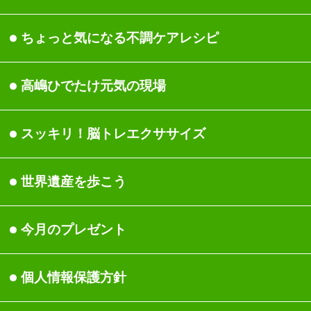
生活習慣
食事
ちょっと気になる不調ケ
アレシピ
女性の健康
身体
高嶋ひでたけ元気の現場
関節・筋肉・骨
睡眠/休養
スッキリ！脳トレエクサ
サイズ
頭
美容/ダイエット
世界遺産を歩こう
運動/ストレッチ
今月のプレゼント
医療現場の声
ストレス
個人情報保護方針