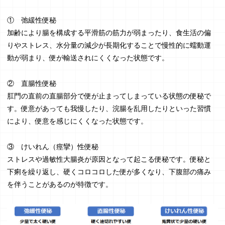
① 弛緩性便秘
加齢により腸を構成する平滑筋の筋力が弱まったり、食生活の偏
りやストレス、水分量の減少が長期化することで慢性的に蠕動運
動が弱まり、便が輸送されにくくなった状態です。
② 直腸性便秘
肛門の直前の直腸部分で便が止まってしまっている状態の便秘で
す。便意があっても我慢したり、浣腸を乱用したりといった習慣
により、便意を感じにくくなった状態です。
③ けいれん（痙攣）性便秘
ストレスや過敏性大腸炎が原因となって起こる便秘です。便秘と
下痢を繰り返し、硬くコロコロした便が多くなり、下腹部の痛み
を伴うことがあるのが特徴です。