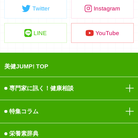
Twitter
Instagram
LINE
YouTube
美健JUMP! TOP
専門家に訊く！健康相談
目
特集コラム
免疫
健康
栄養素辞典